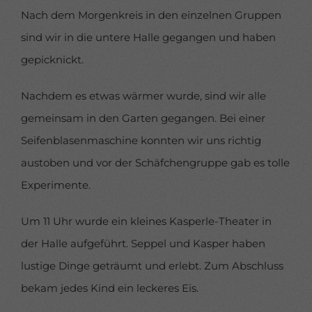
verbessern.
Personenbezogene Daten können verarbeitet
werden (z. B. IP-Adressen), z. B. für personalisierte Anzeigen
Nach dem Morgenkreis in den einzelnen Gruppen
und Inhalte oder Anzeigen- und Inhaltsmessung.
Weitere
sind wir in die untere Halle gegangen und haben
Informationen über die Verwendung Ihrer Daten finden Sie
in unserer
Datenschutzerklärung
.
gepicknickt.
Hier finden Sie eine Übersicht über alle verwendeten
Cookies. Sie können Ihre Einwilligung zu ganzen
Kategorien geben oder sich weitere Informationen
Nachdem es etwas wärmer wurde, sind wir alle
anzeigen lassen und so nur bestimmte Cookies auswählen.
gemeinsam in den Garten gegangen. Bei einer
Alle akzeptieren
Speichern
Seifenblasenmaschine konnten wir uns richtig
austoben und vor der Schäfchengruppe gab es tolle
Nur essenzielle Cookies akzeptieren
Experimente.
Zurück
Datenschutzeinstellungen
Um 11 Uhr wurde ein kleines Kasperle-Theater in
Essenziell (1)
der Halle aufgeführt. Seppel und Kasper haben
Essenzielle Cookies ermöglichen grundlegende Funktionen und
sind für die einwandfreie Funktion der Website erforderlich.
lustige Dinge geträumt und erlebt. Zum Abschluss
Cookie-Informationen anzeigen
bekam jedes Kind ein leckeres Eis.
Datenschutzerklärung
Impressum
powered by Borlabs Cookie