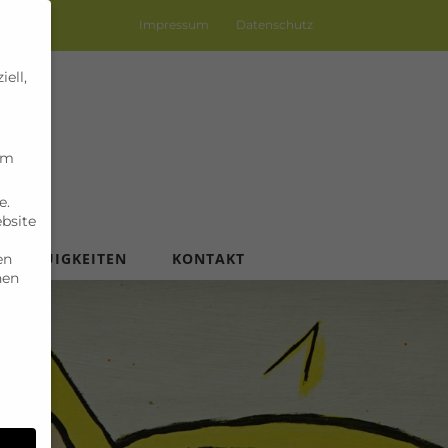
Impressum
Datenschutz
ell,
um
e.
ebsite
NEUIGKEITEN
KONTAKT
en
nen