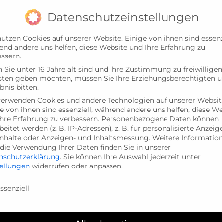
Datenschutzeinstellungen
utzen Cookies auf unserer Website. Einige von ihnen sind essenzi
end andere uns helfen, diese Website und Ihre Erfahrung zu
ssern.
Sie unter 16 Jahre alt sind und Ihre Zustimmung zu freiwilligen
sten geben möchten, müssen Sie Ihre Erziehungsberechtigten 
bnis bitten.
verwenden Cookies und andere Technologien auf unserer Websit
e von ihnen sind essenziell, während andere uns helfen, diese W
hre Erfahrung zu verbessern.
Personenbezogene Daten können
DAGOGISCHES KONZEPT
BEITRÄGE
KALENDER
beitet werden (z. B. IP-Adressen), z. B. für personalisierte Anzeig
Inhalte oder Anzeigen- und Inhaltsmessung.
Weitere Informatio
die Verwendung Ihrer Daten finden Sie in unserer
nschutzerklärung
.
Sie können Ihre Auswahl jederzeit unter
tellungen
widerrufen oder anpassen.
nschutzeinstellungen
ssenziell