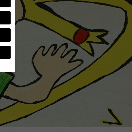
um
e.
ebsite
en
nen