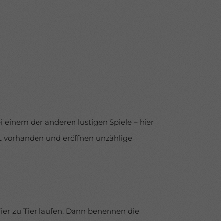
nnen
hlen.
Zurück
 einem der anderen lustigen Spiele – hier
lt vorhanden und eröffnen unzählige
ressum
Tier zu Tier laufen. Dann benennen die