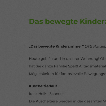
über 
Date
Hier 
Ihre
Info
Das bewegte Kinde
Al
Nu
„Das bewegte Kinderzimmer“
DTB Ratgeb
Date
Ess
Heute geht’s rund in unserer Wohnung! Ob b
Esse
einw
hat die ganze Familie Spaß! Alltagsmateria
Möglichkeiten für fantasievolle Bewegungssp
pow
Kuscheltierlauf
Idee: Heike Schnoor
Die Kuscheltiere werden in der gesamten Wo