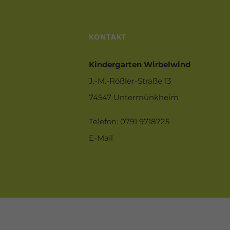
KONTAKT
Kindergarten Wirbelwind
J.-M.-Rößler-Straße 13
74547 Untermünkheim
Telefon: 0791 9718725
E-Mail