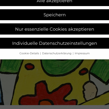
Alle akzeptieren
Speichern
Nur essenzielle Cookies akzeptieren
Individuelle Datenschutzeinstellungen
Cookie-Details
Datenschutzerklärung
Impressum
Datenschutzeinstellungen
Sie unter 16 Jahre alt sind und Ihre Zustimmung zu freiwilligen
sten geben möchten, müssen Sie Ihre Erziehungsberechtigten 
bnis bitten.
verwenden Cookies und andere Technologien auf unserer Websit
e von ihnen sind essenziell, während andere uns helfen, diese W
hre Erfahrung zu verbessern.
Personenbezogene Daten können
beitet werden (z. B. IP-Adressen), z. B. für personalisierte Anzeig
Inhalte oder Anzeigen- und Inhaltsmessung.
Weitere Informatio