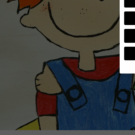
Wenn 
Dien
Erlau
Wir 
Einig
und I
verar
und 