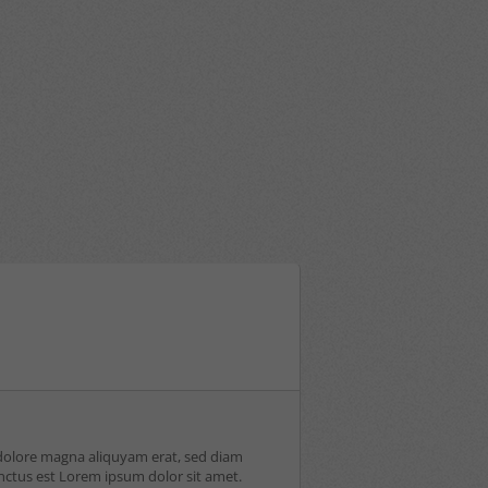
nnen
hlen.
Zurück
ressum
 dolore magna aliquyam erat, sed diam
anctus est Lorem ipsum dolor sit amet.