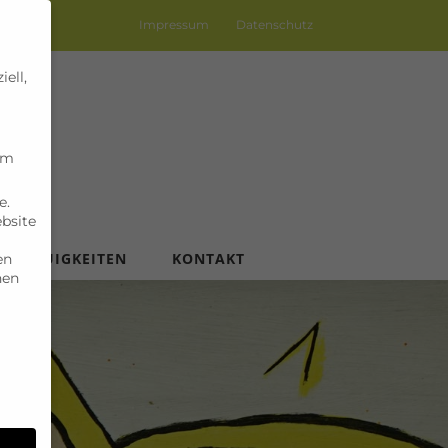
Impressum
Datenschutz
ell,
um
e.
ebsite
NEUIGKEITEN
KONTAKT
en
nen