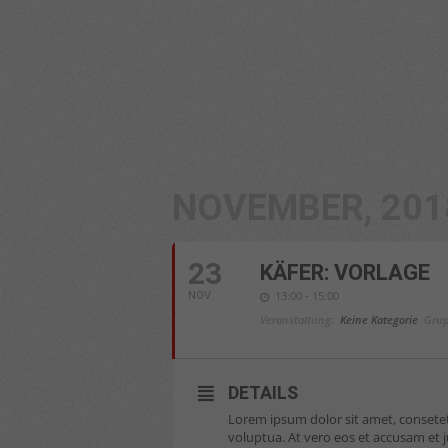
über 
Date
Hier 
Ihre
Info
Al
Nu
NOVEMBER, 201
Date
Ess
Esse
23
KÄFER: VORLAGE
einw
13:00 - 15:00
NOV
Veranstaltung:
Keine Kategorie
Grup
pow
DETAILS
Lorem ipsum dolor sit amet, consete
voluptua. At vero eos et accusam et 