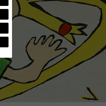
um
e.
ebsite
en
nen