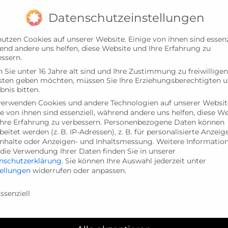
Datenschutzeinstellungen
utzen Cookies auf unserer Website. Einige von ihnen sind essenzi
end andere uns helfen, diese Website und Ihre Erfahrung zu
ssern.
Sie unter 16 Jahre alt sind und Ihre Zustimmung zu freiwilligen
sten geben möchten, müssen Sie Ihre Erziehungsberechtigten 
bnis bitten.
verwenden Cookies und andere Technologien auf unserer Websit
e von ihnen sind essenziell, während andere uns helfen, diese W
hre Erfahrung zu verbessern.
Personenbezogene Daten können
DAGOGISCHES KONZEPT
BEITRÄGE
KALENDER
beitet werden (z. B. IP-Adressen), z. B. für personalisierte Anzeig
Inhalte oder Anzeigen- und Inhaltsmessung.
Weitere Informatio
die Verwendung Ihrer Daten finden Sie in unserer
nschutzerklärung
.
Sie können Ihre Auswahl jederzeit unter
tellungen
widerrufen oder anpassen.
nschutzeinstellungen
ssenziell