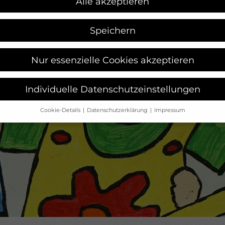
Alle akzeptieren
Speichern
Nur essenzielle Cookies akzeptieren
Individuelle Datenschutzeinstellungen
Cookie-Details
Datenschutzerklärung
Impressum
Datenschutzeinstellungen
Sie unter 16 Jahre alt sind und Ihre Zustimmung zu freiwilligen
sten geben möchten, müssen Sie Ihre Erziehungsberechtigten 
bnis bitten.
verwenden Cookies und andere Technologien auf unserer Websit
e von ihnen sind essenziell, während andere uns helfen, diese W
hre Erfahrung zu verbessern.
Personenbezogene Daten können
beitet werden (z. B. IP-Adressen), z. B. für personalisierte Anzeig
Inhalte oder Anzeigen- und Inhaltsmessung.
Weitere Informatio