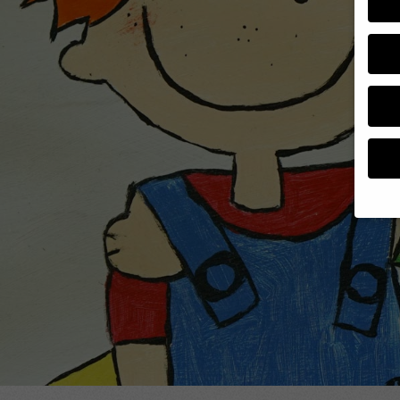
Wenn 
Dien
Erlau
Wir 
Einig
und I
verar
und 