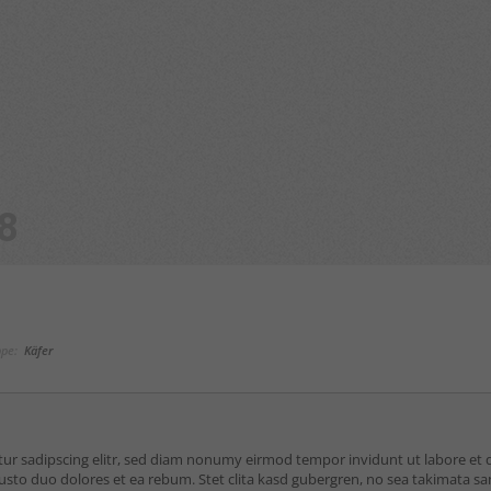
die Verwendung Ihrer Daten finden Sie in unserer
nschutzerklärung
.
finden Sie eine Übersicht über alle verwendeten Cookies. Sie kö
 Einwilligung zu ganzen Kategorien geben oder sich weitere
rmationen anzeigen lassen und so nur bestimmte Cookies auswä
le akzeptieren
Speichern
r essenzielle Cookies akzeptieren
8
nschutzeinstellungen
enziell (1)
nzielle Cookies ermöglichen grundlegende Funktionen und sind für die
andfreie Funktion der Website erforderlich.
Cookie-Informationen anzeigen
pe:
Käfer
Datenschutzerklärung
Imp
ered by Borlabs Cookie
tur sadipscing elitr, sed diam nonumy eirmod tempor invidunt ut labore et
justo duo dolores et ea rebum. Stet clita kasd gubergren, no sea takimata s